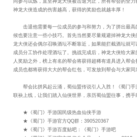
同参与试炼，直至神龙大侠被击退为止，所有帮会的全力
神龙大侠造成的伤害越高，获得的奖励也就越丰厚！
击退他需要每一位成员的参与和努力，为了拼出最高的
候也要注意一些小技巧。首先当然要尽量规避掉神龙大侠
龙大侠还会偶尔召唤酒坛不断靠近，如果能拦截酒坛就可
成员分工协作处理酒坛了。挑战完成后，神龙大侠给大家
人奖励之外，榜上有名的帮会将获得超稀有道具进入帮会
成员也都将获得大大的帮会红包，可发放到帮会与大家同
帮会比拼风起云涌，蜀仙盟传说引人入胜！《蜀门手游》
联袂上线，让我们踏入仙侠世界，亲历蜀仙盟往事，携手
★《蜀门》手游国民级热血仙侠手游
★《蜀门》手游官方QQ群：390520367
★《蜀门》手游百度贴吧：《蜀门》手游吧