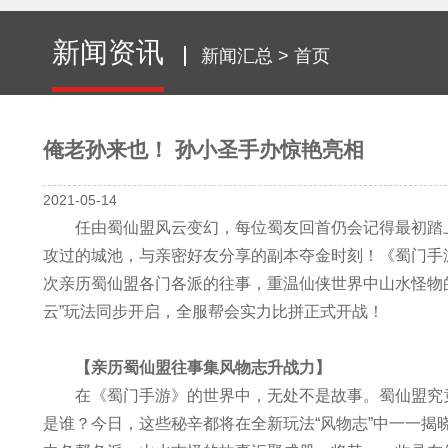
新闻资讯
新闻汇总
>
首页
俺老孙来也！ 孙小圣手办惊艳亮相
2021-05-14
任由蜀仙盟风云变幻，每位蜀友回首仍会记得最初踏上
攻过的城池，与亲密好友分享的副本夺金时刻！《蜀门手游
次亲历蜀仙盟各门各派的往事，重温仙侠世界中山水怪物
云”玩法同步开启，全服帮会实力比拼正式开战！
【亲历蜀仙盟往事集风物志升战力】
在《蜀门手游》的世界中，无处不是故事。蜀仙盟究竟
是谁？今日，这些秘辛都将在全新玩法“风物志”中一一揭