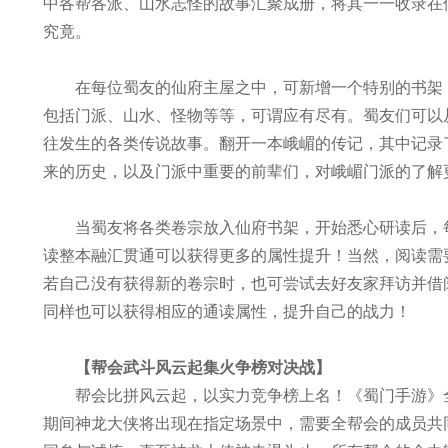
中各帮各派、山水志怪的故事汇聚成册，将其一一收录在
究竟。
在每位蜀友的仙府主屋之中，可新增一个特别的书架，
包括门派、山水、怪物等等，可谓应有尽有。蜀友们可以
往发生的各类传说故事。翻开一本峨嵋的传记，其中记录
来的历史，以及门派中重要的前辈们，对峨嵋门派的了解
当蜀友将各类卷宗放入仙府书架，开始悉心研读后，每
读整本融汇贯通可以获得更多的属性提升！当然，阅读需
若自己没有获得新的卷宗时，也可尝试去好友家拜访并借
同样也可以获得相应的通读属性，提升自己的战力！
【帮会武斗风云起集火争榜对决战】
帮会比拼风云起，以实力竞争榜上名！《蜀门手游》全
期间神龙大侠将出现在指定场景中，需要全帮会的成员共