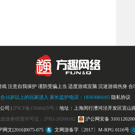
戏 注意自我保护 谨防受骗上当 适度游戏宜脑 沉迷游戏伤身 
16岁以上的玩家进入 家长监护电话：18503084165
隐私协议
司 |
沪ICP备15046429号-1
地址：上海闵行漕河泾开发区宜山路16
信业务经营许可证：沪B2-20200182
沪公网安备 3101120200
沪网文[2016]0075-075
文网游备字〔2017〕Ｍ-RPG 0116号