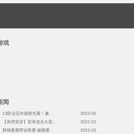
游戏
新闻
13阶法宝外观抢先看！兼...
2023-05
】【寅虎贺岁】登录送永久双...
2022-01
群雄逐鹿帮会联赛 破晓赛...
2022-01