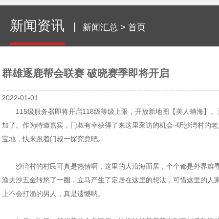
新闻资讯
新闻汇总
>
首页
群雄逐鹿帮会联赛 破晓赛季即将开启
2022-01-01
115级服务器即将开启118级等级上限，开放新地图【美人蚺海】。
加了。作为特邀嘉宾，门叔有幸获得了来这里采访的机会~听沙湾村的老
宝地，快来跟着门叔一探究竟吧。
沙湾村的村民可真是热情啊，这里的人沿海而居，个个都是外界难寻
渔夫沙五金转悠了一圈，立马产生了定居在这里的想法，可惜这里的人
上不会打渔的男人，真是遗憾呐。