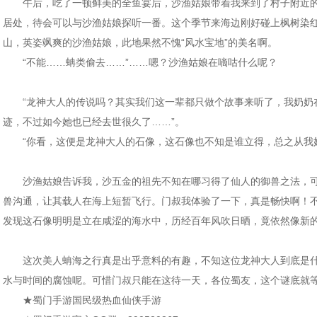
午后，吃了一顿鲜美的全鱼宴后，沙渔姑娘带着我来到了村子附近的
居处，待会可以与沙渔姑娘探听一番。这个季节来海边刚好碰上枫树染
山，英姿飒爽的沙渔姑娘，此地果然不愧“风水宝地”的美名啊。
“不能……蚺类偷去……”……嗯？沙渔姑娘在嘀咕什么呢？
“龙神大人的传说吗？其实我们这一辈都只做个故事来听了，我奶奶
迹，不过如今她也已经去世很久了……”。
“你看，这便是龙神大人的石像，这石像也不知是谁立得，总之从我奶
沙渔姑娘告诉我，沙五金的祖先不知在哪习得了仙人的御兽之法，可
兽沟通，让其载人在海上短暂飞行。门叔我体验了一下，真是畅快啊！
发现这石像明明是立在咸涩的海水中，历经百年风吹日晒，竟依然像新
这次美人蚺海之行真是出乎意料的有趣，不知这位龙神大人到底是什
水与时间的腐蚀呢。可惜门叔只能在这待一天，各位蜀友，这个谜底就
★蜀门手游国民级热血仙侠手游